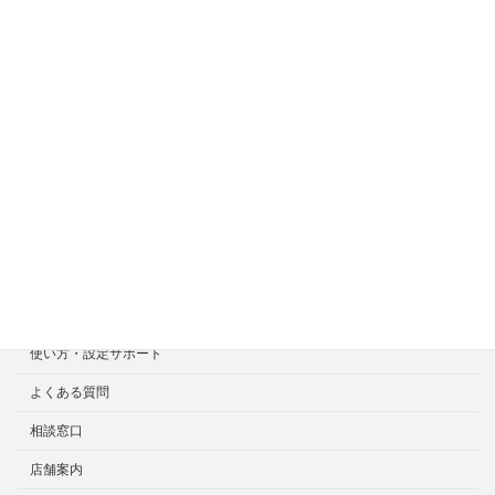
ホーム
症状一覧
料金目安について
修理見積り事例
選ばれる7つの安心サービス
診断・修理依頼予約
宅配による診断・修理依頼
出張診断・修理依頼
持ち込み診断・修理依頼
使い方・設定サポート
よくある質問
相談窓口
店舗案内