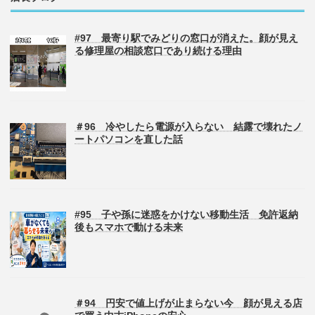
#97 最寄り駅でみどりの窓口が消えた。顔が見え
る修理屋の相談窓口であり続ける理由
＃96 冷やしたら電源が入らない 結露で壊れたノ
ートパソコンを直した話
#95 子や孫に迷惑をかけない移動生活 免許返納
後もスマホで動ける未来
＃94 円安で値上げが止まらない今 顔が見える店