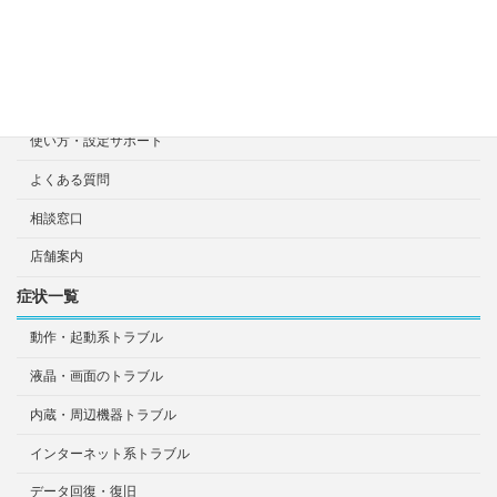
宅配による診断・修理依頼
出張診断・修理依頼
持ち込み診断・修理依頼
使い方・設定サポート
よくある質問
相談窓口
店舗案内
症状一覧
動作・起動系トラブル
液晶・画面のトラブル
内蔵・周辺機器トラブル
インターネット系トラブル
データ回復・復旧