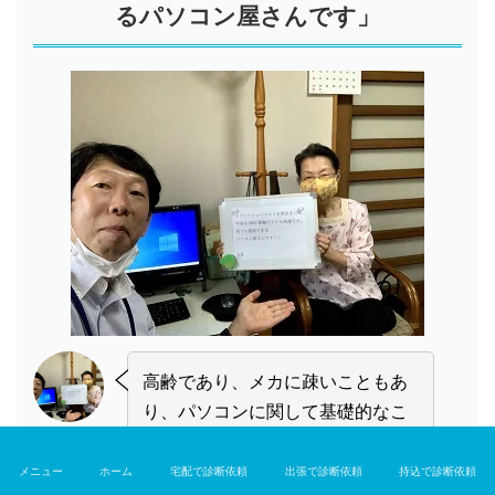
るパソコン屋さんです」
高齢であり、メカに疎いこともあ
り、パソコンに関して基礎的なこ
ともわからなくて、その都度子供
を呼んで煩わせるのも悪いと思っ
メニュー
ホーム
宅配で診断依頼
出張で診断依頼
持込で診断依頼