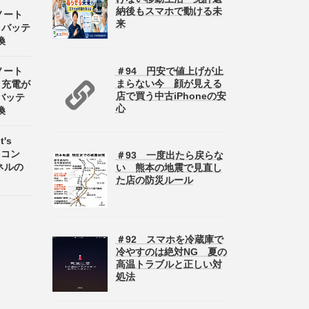
納後もスマホで動ける未
 ノート
来
8 バッテ
換
＃94 円安で値上げが止
 ノート
まらない今 顔が見える
8 充電が
店で買う中古iPhoneの安
バッテ
心
換
's
パソコン
＃93 一度出たら戻らな
パネルの
い 熊本の地震で見直し
た店の防災ルール
＃92 スマホを冷蔵庫で
冷やすのは絶対NG 夏の
高温トラブルと正しい対
処法