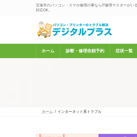
コ
ナ
宝塚市のパソコン・スマホ修理の事ならIT修理マスターがい
ン
ビ
対応OK。
テ
ゲ
ン
ー
ツ
シ
へ
ョ
ス
ン
キ
に
ホーム
診断・修理依頼予約
症状一覧
ッ
移
プ
動
ホーム
インターネット系トラブル