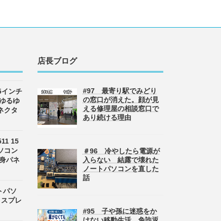
店長ブログ
#97 最寄り駅でみどり
 15インチ
の窓口が消えた。顔が見
 ゆるゆ
える修理屋の相談窓口で
ネクタ
あり続ける理由
511 15
ソコン
＃96 冷やしたら電源が
半身パネ
入らない 結露で壊れた
ノートパソコンを直した
話
ートパソ
ディスプレ
#95 子や孫に迷惑をか
けない移動生活 免許返