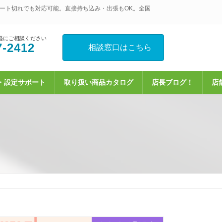
ート切れでも対応可能。直接持ち込み・出張もOK。全国
軽にご相談ください
7-2412
相談窓口はこちら
・設定サポート
取り扱い商品カタログ
店長ブログ！
店