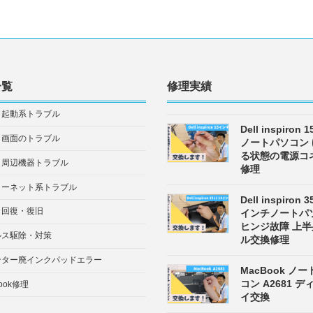
一覧
修理実績
・起動系トラブル
Dell inspiron
・画面のトラブル
ノートパソコン
る状態の電源コ
・周辺機器トラブル
修理
ターネット系トラブル
Dell inspiron 3
タ回復・復旧
インチノートパ
ヒンジ故障 上
ルス駆除・対策
ル交換修理
ンター廃インクパッドエラー
MacBook ノ
コン A2681 
ook修理
イ交換