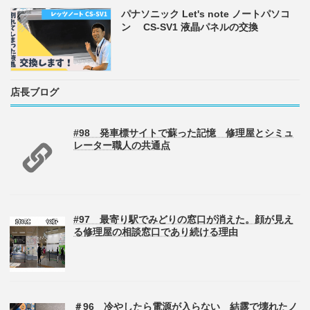
パナソニック Let's note ノートパソコ
ン CS-SV1 液晶パネルの交換
店長ブログ
#98 発車標サイトで蘇った記憶 修理屋とシミュ
レーター職人の共通点
#97 最寄り駅でみどりの窓口が消えた。顔が見え
る修理屋の相談窓口であり続ける理由
＃96 冷やしたら電源が入らない 結露で壊れたノ