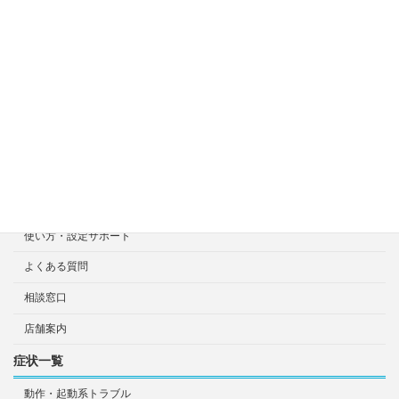
料金目安について
修理見積り事例
選ばれる7つの安心サービス
診断・修理依頼予約
宅配による診断・修理依頼
出張診断・修理依頼
持ち込み診断・修理依頼
使い方・設定サポート
よくある質問
相談窓口
店舗案内
症状一覧
動作・起動系トラブル