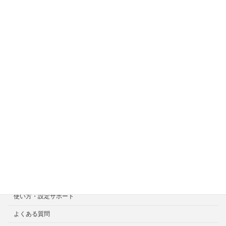
サイトメニュー
ホーム
症状一覧
料金目安について
修理見積り事例
選ばれる7つの安心サービス
診断・修理依頼予約
宅配による診断・修理依頼
出張診断・修理依頼
持ち込み診断・修理依頼
使い方・設定サポート
よくある質問