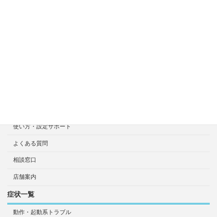
料金目安について
修理見積り事例
選ばれる7つの安心サービス
診断・修理依頼予約
宅配による診断・修理依頼
出張診断・修理依頼
持ち込み診断・修理依頼
使い方・設定サポート
よくある質問
相談窓口
店舗案内
症状一覧
動作・起動系トラブル