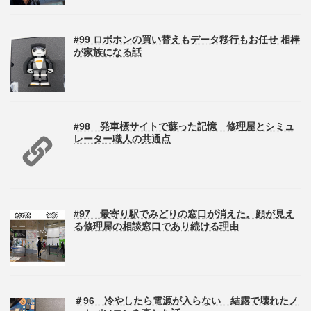
#99 ロボホンの買い替えもデータ移行もお任せ 相棒
が家族になる話
#98 発車標サイトで蘇った記憶 修理屋とシミュ
レーター職人の共通点
#97 最寄り駅でみどりの窓口が消えた。顔が見え
る修理屋の相談窓口であり続ける理由
＃96 冷やしたら電源が入らない 結露で壊れたノ