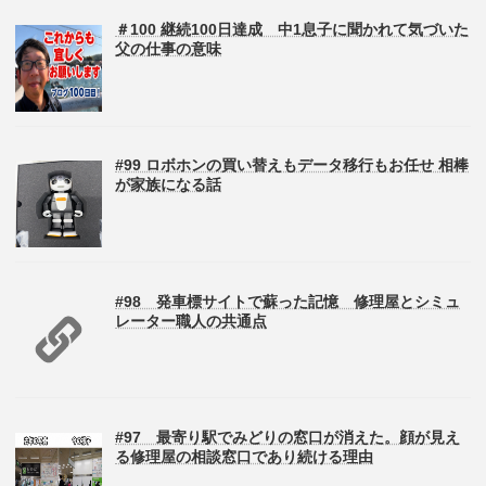
＃100 継続100日達成 中1息子に聞かれて気づいた
父の仕事の意味
#99 ロボホンの買い替えもデータ移行もお任せ 相棒
が家族になる話
#98 発車標サイトで蘇った記憶 修理屋とシミュ
レーター職人の共通点
#97 最寄り駅でみどりの窓口が消えた。顔が見え
る修理屋の相談窓口であり続ける理由