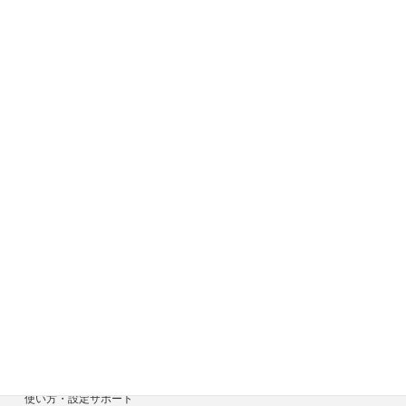
サイトメニュー
ホーム
症状一覧
料金目安について
修理見積り事例
選ばれる7つの安心サービス
診断・修理依頼予約
宅配による診断・修理依頼
出張診断・修理依頼
持ち込み診断・修理依頼
使い方・設定サポート