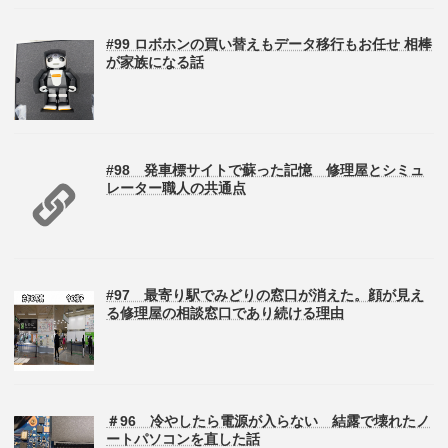
#99 ロボホンの買い替えもデータ移行もお任せ 相棒
が家族になる話
#98 発車標サイトで蘇った記憶 修理屋とシミュ
レーター職人の共通点
#97 最寄り駅でみどりの窓口が消えた。顔が見え
る修理屋の相談窓口であり続ける理由
＃96 冷やしたら電源が入らない 結露で壊れたノ
ートパソコンを直した話