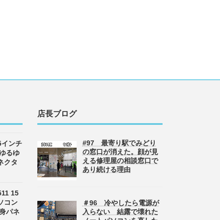
店長ブログ
#97 最寄り駅でみどり
 15インチ
の窓口が消えた。顔が見
 ゆるゆ
える修理屋の相談窓口で
ネクタ
あり続ける理由
511 15
ソコン
＃96 冷やしたら電源が
半身パネ
入らない 結露で壊れた