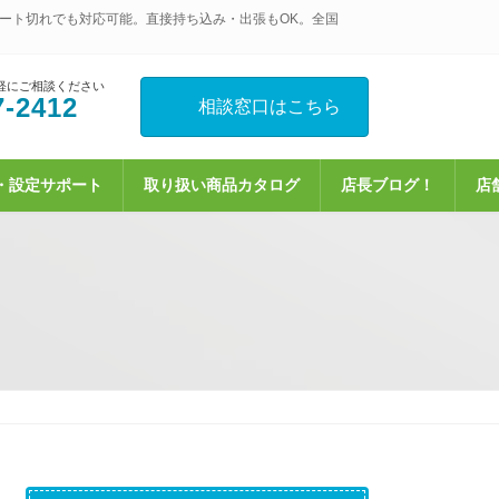
ート切れでも対応可能。直接持ち込み・出張もOK。全国
軽にご相談ください
7-2412
相談窓口はこちら
・設定サポート
取り扱い商品カタログ
店長ブログ！
店