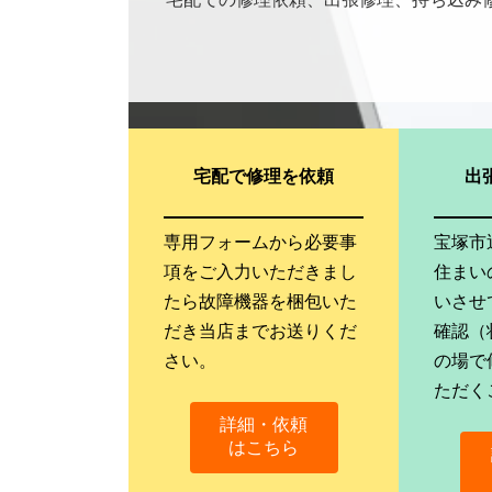
宅配で修理を依頼
出
専用フォームから必要事
宝塚市
項をご入力いただきまし
住まい
たら故障機器を梱包いた
いさせ
だき当店までお送りくだ
確認（
さい。
の場で
ただく
詳細・依頼
はこちら