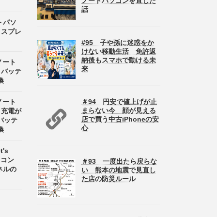
ノートパソコンを直した
話
ートパソ
ディスプレ
#95 子や孫に迷惑をか
けない移動生活 免許返
納後もスマホで動ける未
 ノート
来
8 バッテ
換
＃94 円安で値上げが止
 ノート
まらない今 顔が見える
8 充電が
店で買う中古iPhoneの安
バッテ
心
換
's
パソコン
＃93 一度出たら戻らな
パネルの
い 熊本の地震で見直し
た店の防災ルール