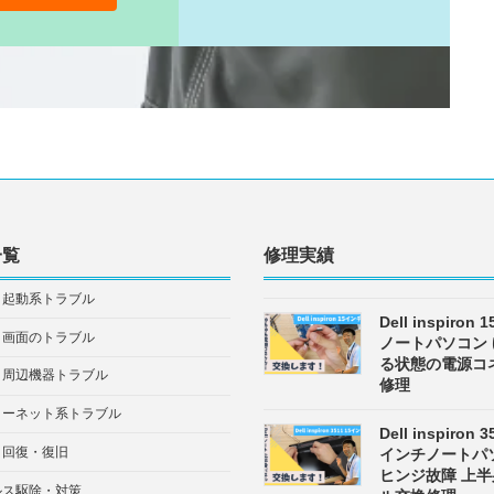
一覧
修理実績
・起動系トラブル
Dell inspiron
・画面のトラブル
ノートパソコン
る状態の電源コ
・周辺機器トラブル
修理
ターネット系トラブル
Dell inspiron 3
タ回復・復旧
インチノートパ
ヒンジ故障 上
ルス駆除・対策