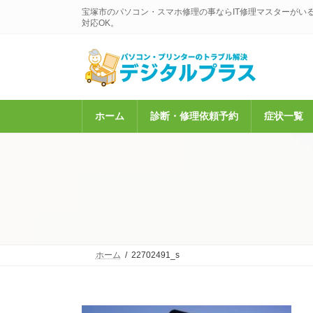
コ
ナ
宝塚市のパソコン・スマホ修理の事ならIT修理マスターがい
ン
ビ
対応OK。
テ
ゲ
ン
ー
ツ
シ
へ
ョ
ス
ン
キ
に
ホーム
診断・修理依頼予約
症状一覧
ッ
移
プ
動
ホーム
22702491_s