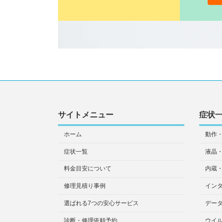
サイトメニュー
症状
ホーム
動作
症状一覧
液晶
料金目安について
内蔵
修理見積り事例
イン
選ばれる7つの安心サービス
デー
診断・修理依頼予約
ウイ