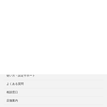
ホーム
症状一覧
料金目安について
修理見積り事例
選ばれる7つの安心サービス
診断・修理依頼予約
宅配による診断・修理依頼
出張診断・修理依頼
持ち込み診断・修理依頼
使い方・設定サポート
よくある質問
相談窓口
店舗案内