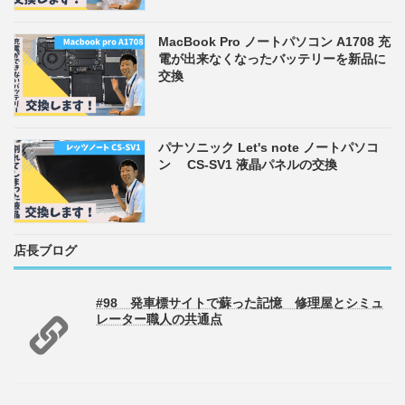
MacBook Pro ノートパソコン A1708 充
電が出来なくなったバッテリーを新品に
交換
パナソニック Let's note ノートパソコ
ン CS-SV1 液晶パネルの交換
店長ブログ
#98 発車標サイトで蘇った記憶 修理屋とシミュ
レーター職人の共通点