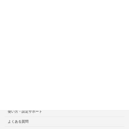
サイトメニュー
ホーム
症状一覧
料金目安について
修理見積り事例
選ばれる7つの安心サービス
診断・修理依頼予約
宅配による診断・修理依頼
出張診断・修理依頼
持ち込み診断・修理依頼
使い方・設定サポート
よくある質問