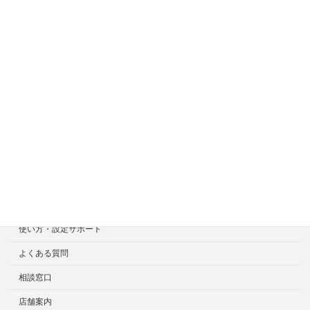
ホーム
症状一覧
料金目安について
修理見積り事例
選ばれる7つの安心サービス
診断・修理依頼予約
宅配による診断・修理依頼
出張診断・修理依頼
持ち込み診断・修理依頼
使い方・設定サポート
よくある質問
相談窓口
店舗案内