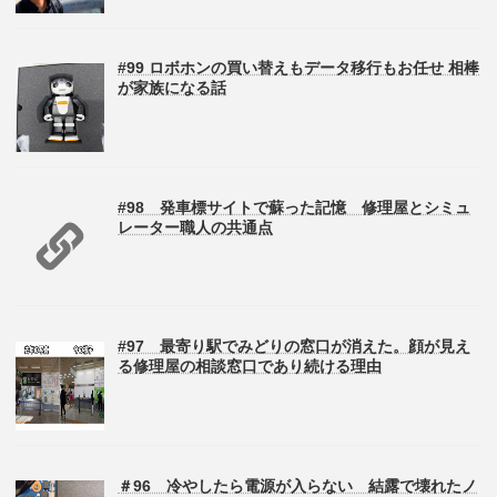
#99 ロボホンの買い替えもデータ移行もお任せ 相棒
が家族になる話
#98 発車標サイトで蘇った記憶 修理屋とシミュ
レーター職人の共通点
#97 最寄り駅でみどりの窓口が消えた。顔が見え
る修理屋の相談窓口であり続ける理由
＃96 冷やしたら電源が入らない 結露で壊れたノ