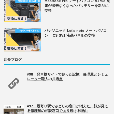
MacBook Pro ノートパソコン A1708 充
電が出来なくなったバッテリーを新品に
交換
パナソニック Let's note ノートパソコ
ン CS-SV1 液晶パネルの交換
店長ブログ
#98 発車標サイトで蘇った記憶 修理屋とシミュ
レーター職人の共通点
#97 最寄り駅でみどりの窓口が消えた。顔が見え
る修理屋の相談窓口であり続ける理由