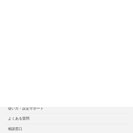
サイトメニュー
ホーム
症状一覧
料金目安について
修理見積り事例
選ばれる7つの安心サービス
診断・修理依頼予約
宅配による診断・修理依頼
出張診断・修理依頼
持ち込み診断・修理依頼
使い方・設定サポート
よくある質問
相談窓口