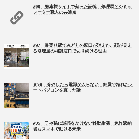
#98 発車標サイトで蘇った記憶 修理屋とシミュ
レーター職人の共通点
#97 最寄り駅でみどりの窓口が消えた。顔が見え
る修理屋の相談窓口であり続ける理由
＃96 冷やしたら電源が入らない 結露で壊れたノ
ートパソコンを直した話
#95 子や孫に迷惑をかけない移動生活 免許返納
後もスマホで動ける未来