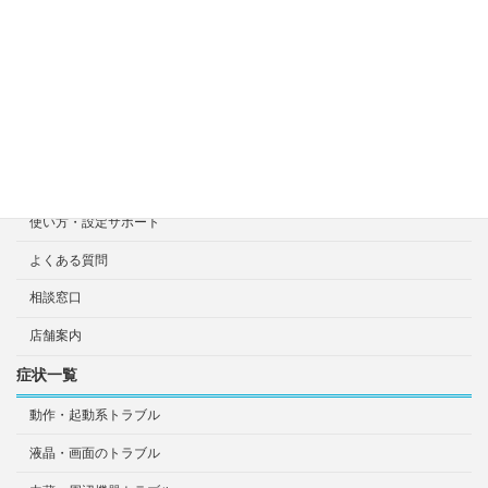
選ばれる7つの安心サービス
診断・修理依頼予約
宅配による診断・修理依頼
出張診断・修理依頼
持ち込み診断・修理依頼
使い方・設定サポート
よくある質問
相談窓口
店舗案内
症状一覧
動作・起動系トラブル
液晶・画面のトラブル