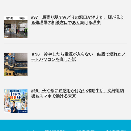
#97 最寄り駅でみどりの窓口が消えた。顔が見え
る修理屋の相談窓口であり続ける理由
＃96 冷やしたら電源が入らない 結露で壊れたノ
ートパソコンを直した話
#95 子や孫に迷惑をかけない移動生活 免許返納
後もスマホで動ける未来
Copyright © パソコン修理のデジサポ All Rights Reserved.