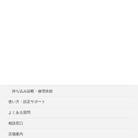
ホーム
症状一覧
料金目安について
修理見積り事例
選ばれる7つの安心サービス
診断・修理依頼予約
宅配による診断・修理依頼
出張診断・修理依頼
持ち込み診断・修理依頼
使い方・設定サポート
よくある質問
相談窓口
店舗案内