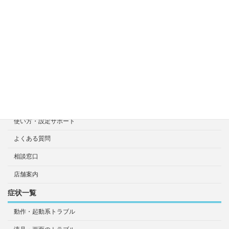
修理見積り事例
選ばれる7つの安心サービス
診断・修理依頼予約
宅配による診断・修理依頼
出張診断・修理依頼
持ち込み診断・修理依頼
使い方・設定サポート
よくある質問
相談窓口
店舗案内
症状一覧
動作・起動系トラブル