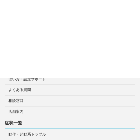
料金目安について
修理見積り事例
選ばれる7つの安心サービス
診断・修理依頼予約
宅配による診断・修理依頼
出張診断・修理依頼
持ち込み診断・修理依頼
使い方・設定サポート
よくある質問
相談窓口
店舗案内
症状一覧
動作・起動系トラブル