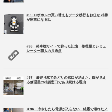
#99 ロボホンの買い替えもデータ移行もお任せ 相棒
が家族になる話
#98 発車標サイトで蘇った記憶 修理屋とシミュ
レーター職人の共通点
#97 最寄り駅でみどりの窓口が消えた。顔が見え
る修理屋の相談窓口であり続ける理由
＃96 冷やしたら電源が入らない 結露で壊れたノ