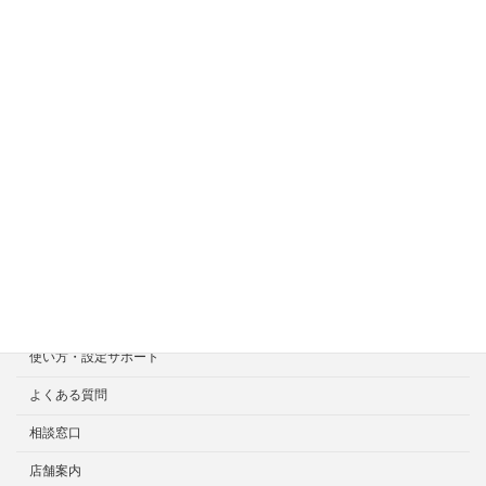
ホーム
症状一覧
料金目安について
修理見積り事例
選ばれる7つの安心サービス
診断・修理依頼予約
宅配による診断・修理依頼
出張診断・修理依頼
持ち込み診断・修理依頼
使い方・設定サポート
よくある質問
相談窓口
店舗案内