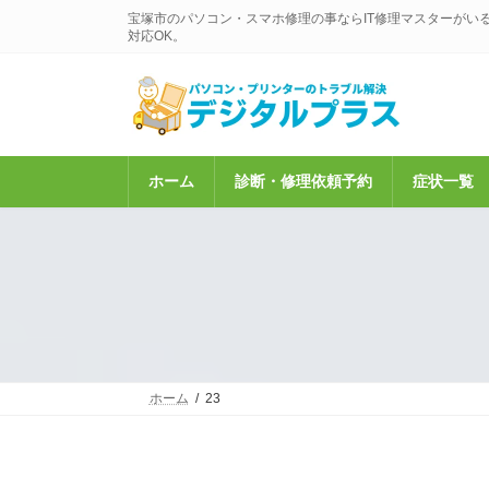
コ
ナ
宝塚市のパソコン・スマホ修理の事ならIT修理マスターがい
ン
ビ
対応OK。
テ
ゲ
ン
ー
ツ
シ
へ
ョ
ス
ン
キ
に
ホーム
診断・修理依頼予約
症状一覧
ッ
移
プ
動
ホーム
23