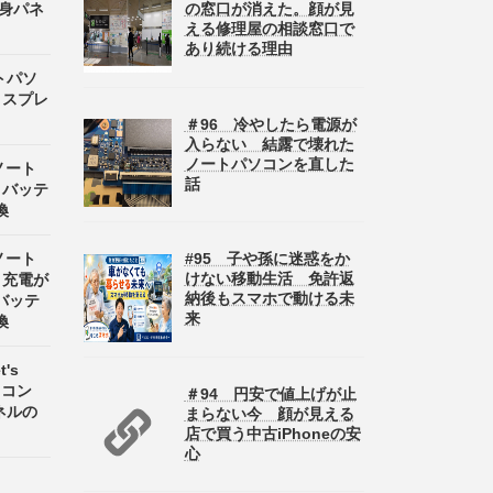
半身パネ
の窓口が消えた。顔が見
える修理屋の相談窓口で
あり続ける理由
ートパソ
ディスプレ
＃96 冷やしたら電源が
入らない 結露で壊れた
ノートパソコンを直した
 ノート
話
8 バッテ
換
#95 子や孫に迷惑をか
 ノート
けない移動生活 免許返
8 充電が
納後もスマホで動ける未
バッテ
来
換
's
パソコン
＃94 円安で値上げが止
パネルの
まらない今 顔が見える
店で買う中古iPhoneの安
心