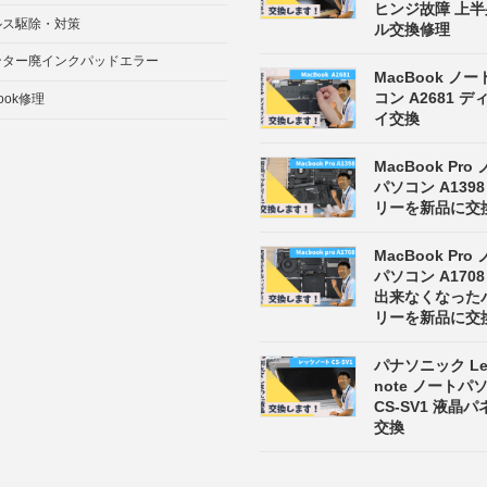
ヒンジ故障 上
ルス駆除・対策
ル交換修理
ンター廃インクパッドエラー
MacBook ノ
コン A2681 
ook修理
イ交換
MacBook Pro
パソコン A139
リーを新品に交
MacBook Pro
パソコン A170
出来なくなった
リーを新品に交
パナソニック Let
note ノート
CS-SV1 液晶
交換