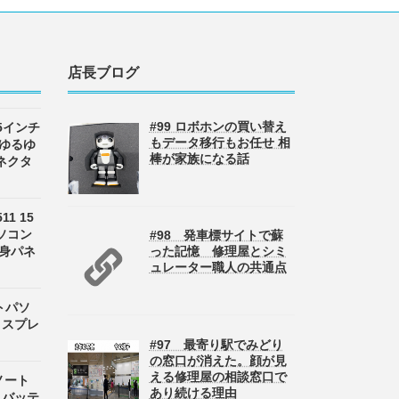
店長ブログ
#99 ロボホンの買い替え
 15インチ
もデータ移行もお任せ 相
 ゆるゆ
棒が家族になる話
ネクタ
511 15
ソコン
#98 発車標サイトで蘇
半身パネ
った記憶 修理屋とシミ
ュレーター職人の共通点
ートパソ
ディスプレ
#97 最寄り駅でみどり
の窓口が消えた。顔が見
える修理屋の相談窓口で
 ノート
あり続ける理由
8 バッテ