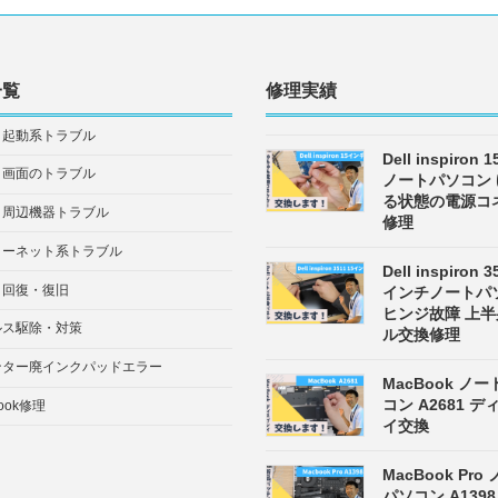
一覧
修理実績
・起動系トラブル
Dell inspiron
・画面のトラブル
ノートパソコン
る状態の電源コ
・周辺機器トラブル
修理
ターネット系トラブル
Dell inspiron 3
タ回復・復旧
インチノートパ
ヒンジ故障 上
ルス駆除・対策
ル交換修理
ンター廃インクパッドエラー
MacBook ノ
コン A2681 
ook修理
イ交換
MacBook Pro
パソコン A139