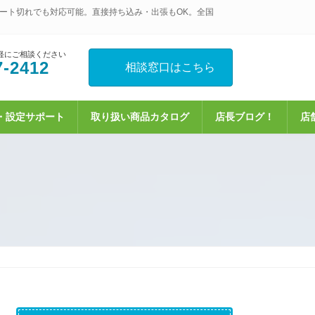
ート切れでも対応可能。直接持ち込み・出張もOK。全国
軽にご相談ください
7-2412
相談窓口はこちら
・設定サポート
取り扱い商品カタログ
店長ブログ！
店