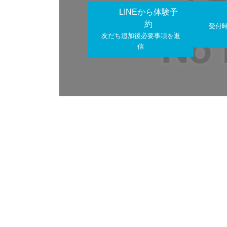
LINEから体験予
約
受付
友だち追加後必要事項を返
信