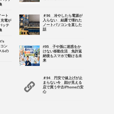
換
＃96 冷やしたら電源が
 ノート
入らない 結露で壊れた
8 充電が
ノートパソコンを直した
バッテ
話
換
's
パソコン
#95 子や孫に迷惑をか
パネルの
けない移動生活 免許返
納後もスマホで動ける未
来
＃94 円安で値上げが止
まらない今 顔が見える
店で買う中古iPhoneの安
心