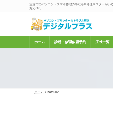
コ
ナ
宝塚市のパソコン・スマホ修理の事ならIT修理マスターがい
ン
ビ
対応OK。
テ
ゲ
ン
ー
ツ
シ
へ
ョ
ス
ン
キ
に
ホーム
診断・修理依頼予約
症状一覧
ッ
移
プ
動
ホーム
note002