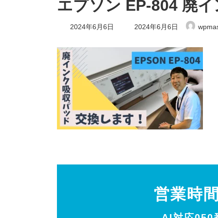
エプソン EP-804 
最
2024年6月6日
2024年6月6日
wpmas
終
更
新
日
時
:
営業時
AI対応05