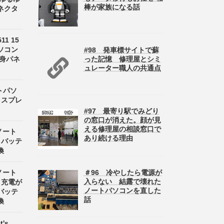
棒が家族になる話
ネクタ
511 15
ソコン
#98 発車標サイトで蘇
半身パネ
った記憶 修理屋とシミ
ュレーター職人の共通点
ートパソ
ディスプレ
#97 最寄り駅でみどり
の窓口が消えた。顔が見
える修理屋の相談窓口で
 ノート
あり続ける理由
8 バッテ
換
＃96 冷やしたら電源が
 ノート
入らない 結露で壊れた
8 充電が
ノートパソコンを直した
バッテ
話
換
's