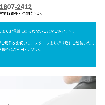
-1807-2412
／営業時間外・混雑時もOK
によりお電話に出られないことがございます。
がご用件をお伺い
し、スタッフより折り返しご連絡いたし
お気軽にご利用ください。