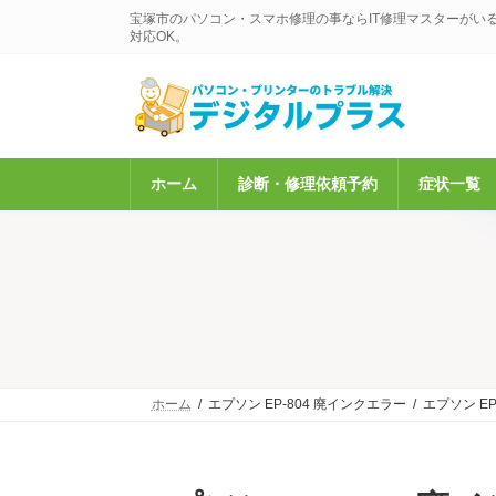
コ
ナ
宝塚市のパソコン・スマホ修理の事ならIT修理マスターがい
ン
ビ
対応OK。
テ
ゲ
ン
ー
ツ
シ
へ
ョ
ス
ン
キ
に
ホーム
診断・修理依頼予約
症状一覧
ッ
移
プ
動
ホーム
エプソン EP-804 廃インクエラー
エプソン EP