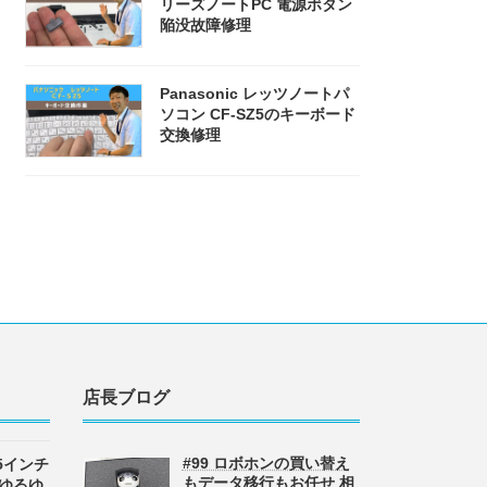
リーズノートPC 電源ボタン
陥没故障修理
Panasonic レッツノートパ
ソコン CF-SZ5のキーボード
交換修理
店長ブログ
#99 ロボホンの買い替え
 15インチ
もデータ移行もお任せ 相
 ゆるゆ