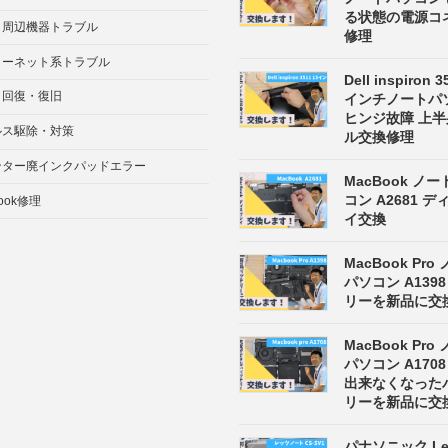
る状態の電源コ
・周辺機器トラブル
修理
ターネット系トラブル
Dell inspiron 3
タ回復・復旧
インチノートパ
ヒンジ故障 上
ルス駆除・対策
ル交換修理
ンター廃インクパッドエラー
MacBook ノ
コン A2681 
ook修理
イ交換
MacBook Pro
パソコン A139
リーを新品に交
MacBook Pro
パソコン A170
出来なくなった
リーを新品に交
パナソニック Let