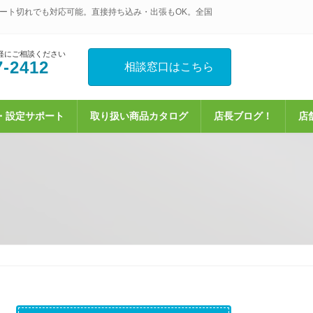
ート切れでも対応可能。直接持ち込み・出張もOK。全国
軽にご相談ください
7-2412
相談窓口はこちら
・設定サポート
取り扱い商品カタログ
店長ブログ！
店