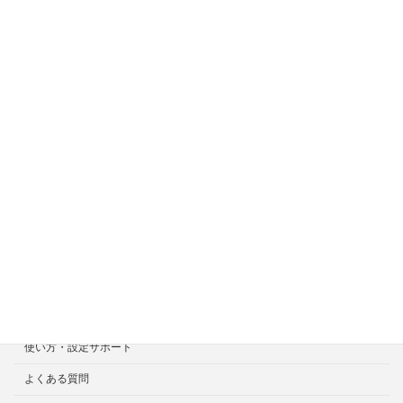
サイトメニュー
ホーム
症状一覧
料金目安について
修理見積り事例
選ばれる7つの安心サービス
診断・修理依頼予約
宅配による診断・修理依頼
出張診断・修理依頼
持ち込み診断・修理依頼
使い方・設定サポート
よくある質問