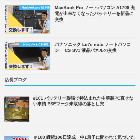
MacBook Pro ノートパソコン A1708 充
電が出来なくなったバッテリーを新品に
交換
パナソニック Let's note ノートパソコ
ン CS-SV1 液晶パネルの交換
店長ブログ
#101 バッテリー膨張で持込まれた中華製PC直せな
い事情 PSEマーク未取得の落とし穴
＃100 継続100日達成 中1息子に聞かれて気づいた