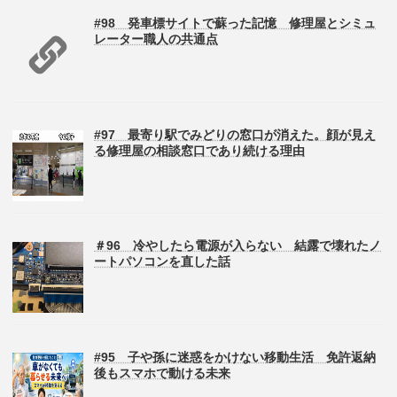
#98 発車標サイトで蘇った記憶 修理屋とシミュ
レーター職人の共通点
#97 最寄り駅でみどりの窓口が消えた。顔が見え
る修理屋の相談窓口であり続ける理由
＃96 冷やしたら電源が入らない 結露で壊れたノ
ートパソコンを直した話
#95 子や孫に迷惑をかけない移動生活 免許返納
後もスマホで動ける未来