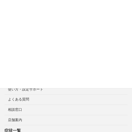
症状一覧
料金目安について
修理見積り事例
選ばれる7つの安心サービス
診断・修理依頼予約
宅配による診断・修理依頼
出張診断・修理依頼
持ち込み診断・修理依頼
使い方・設定サポート
よくある質問
相談窓口
店舗案内
症状一覧