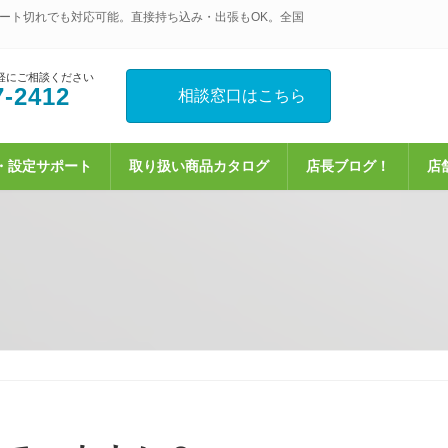
ート切れでも対応可能。直接持ち込み・出張もOK。全国
軽にご相談ください
7-2412
相談窓口はこちら
・設定サポート
取り扱い商品カタログ
店長ブログ！
店