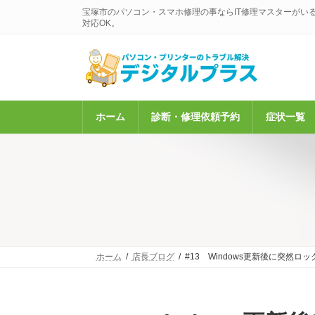
コ
ナ
宝塚市のパソコン・スマホ修理の事ならIT修理マスターがい
ン
ビ
対応OK。
テ
ゲ
ン
ー
ツ
シ
へ
ョ
ス
ン
キ
に
ホーム
診断・修理依頼予約
症状一覧
ッ
移
プ
動
ホーム
店長ブログ
#13 Windows更新後に突然ロ