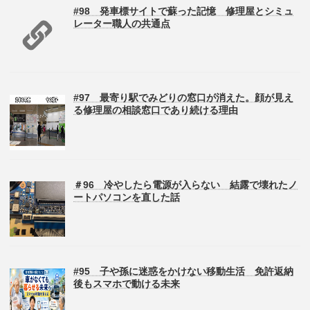
#98 発車標サイトで蘇った記憶 修理屋とシミュ
レーター職人の共通点
#97 最寄り駅でみどりの窓口が消えた。顔が見え
る修理屋の相談窓口であり続ける理由
＃96 冷やしたら電源が入らない 結露で壊れたノ
ートパソコンを直した話
#95 子や孫に迷惑をかけない移動生活 免許返納
後もスマホで動ける未来