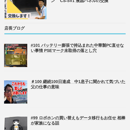
ン CS-SV1 液晶パネルの交換
店長ブログ
#101 バッテリー膨張で持込まれた中華製PC直せな
い事情 PSEマーク未取得の落とし穴
＃100 継続100日達成 中1息子に聞かれて気づいた
父の仕事の意味
#99 ロボホンの買い替えもデータ移行もお任せ 相棒
が家族になる話