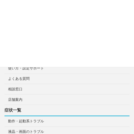
修理見積り事例
選ばれる7つの安心サービス
診断・修理依頼予約
宅配による診断・修理依頼
出張診断・修理依頼
持ち込み診断・修理依頼
使い方・設定サポート
よくある質問
相談窓口
店舗案内
症状一覧
動作・起動系トラブル
液晶・画面のトラブル