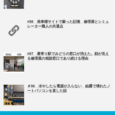
#98 発車標サイトで蘇った記憶 修理屋とシミュ
レーター職人の共通点
#97 最寄り駅でみどりの窓口が消えた。顔が見え
る修理屋の相談窓口であり続ける理由
＃96 冷やしたら電源が入らない 結露で壊れたノ
ートパソコンを直した話