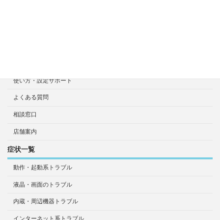
診断・修理依頼予約
宅配による診断・修理依頼
出張診断・修理依頼
持ち込み診断・修理依頼
使い方・設定サポート
よくある質問
相談窓口
店舗案内
症状一覧
動作・起動系トラブル
液晶・画面のトラブル
内蔵・周辺機器トラブル
インターネット系トラブル