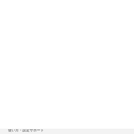
サイトメニュー
ホーム
症状一覧
料金目安について
修理見積り事例
選ばれる7つの安心サービス
診断・修理依頼予約
宅配による診断・修理依頼
出張診断・修理依頼
持ち込み診断・修理依頼
使い方・設定サポート