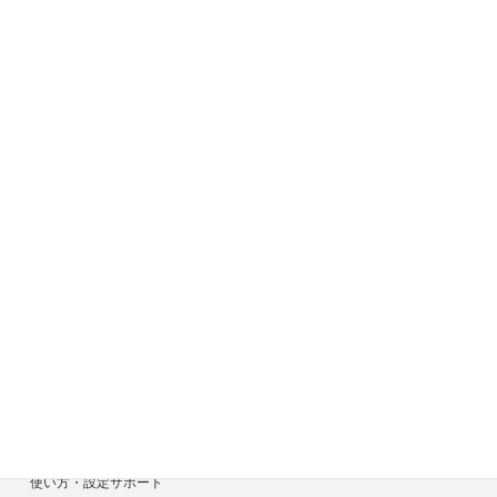
サイトメニュー
ホーム
症状一覧
料金目安について
修理見積り事例
選ばれる7つの安心サービス
診断・修理依頼予約
宅配による診断・修理依頼
出張診断・修理依頼
持ち込み診断・修理依頼
使い方・設定サポート