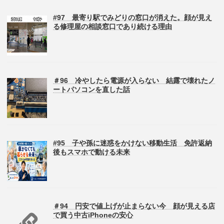
#97 最寄り駅でみどりの窓口が消えた。顔が見え
る修理屋の相談窓口であり続ける理由
＃96 冷やしたら電源が入らない 結露で壊れたノ
ートパソコンを直した話
#95 子や孫に迷惑をかけない移動生活 免許返納
後もスマホで動ける未来
＃94 円安で値上げが止まらない今 顔が見える店
で買う中古iPhoneの安心