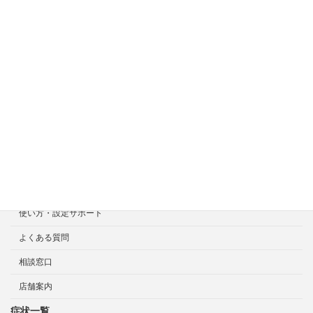
症状一覧
料金目安について
修理見積り事例
選ばれる7つの安心サービス
診断・修理依頼予約
宅配による診断・修理依頼
出張診断・修理依頼
持ち込み診断・修理依頼
使い方・設定サポート
よくある質問
相談窓口
店舗案内
症状一覧