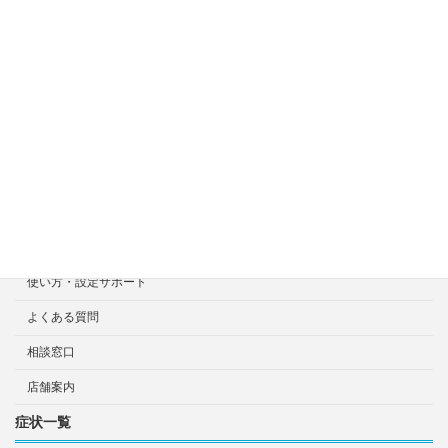
症状一覧
料金目安について
修理見積り事例
選ばれる7つの安心サービス
診断・修理依頼予約
宅配による診断・修理依頼
出張診断・修理依頼
持ち込み診断・修理依頼
使い方・設定サポート
よくある質問
相談窓口
店舗案内
症状一覧