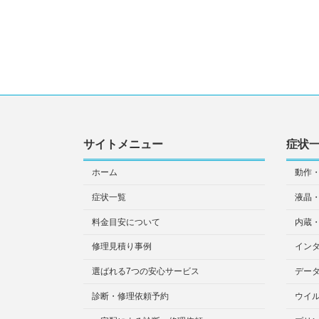
サイトメニュー
症状
ホーム
動作
症状一覧
液晶
料金目安について
内蔵
修理見積り事例
イン
選ばれる7つの安心サービス
デー
診断・修理依頼予約
ウイ