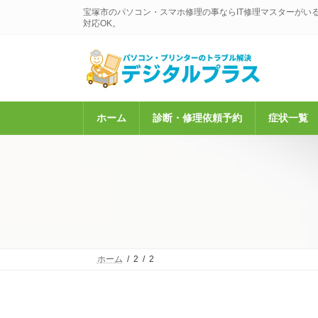
コ
ナ
宝塚市のパソコン・スマホ修理の事ならIT修理マスターがい
ン
ビ
対応OK。
テ
ゲ
ン
ー
ツ
シ
へ
ョ
ス
ン
キ
に
ホーム
診断・修理依頼予約
症状一覧
ッ
移
プ
動
ホーム
2
2