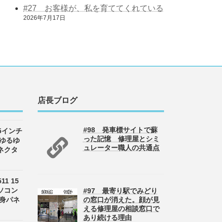
#27 お客様が、私を育ててくれている
2026年7月17日
店長ブログ
#98 発車標サイトで蘇
 15インチ
った記憶 修理屋とシミ
 ゆるゆ
ュレーター職人の共通点
ネクタ
511 15
ソコン
#97 最寄り駅でみどり
半身パネ
の窓口が消えた。顔が見
える修理屋の相談窓口で
あり続ける理由