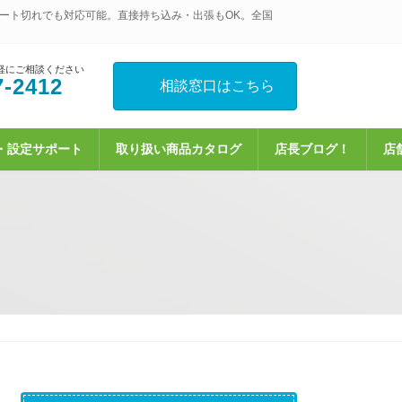
ート切れでも対応可能。直接持ち込み・出張もOK。全国
軽にご相談ください
7-2412
相談窓口はこちら
・設定サポート
取り扱い商品カタログ
店長ブログ！
店