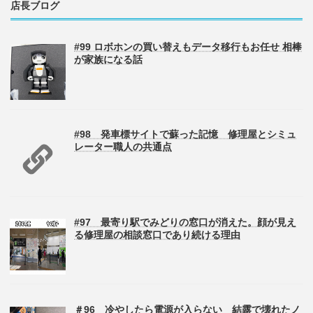
店長ブログ
#99 ロボホンの買い替えもデータ移行もお任せ 相棒
が家族になる話
#98 発車標サイトで蘇った記憶 修理屋とシミュ
レーター職人の共通点
#97 最寄り駅でみどりの窓口が消えた。顔が見え
る修理屋の相談窓口であり続ける理由
＃96 冷やしたら電源が入らない 結露で壊れたノ