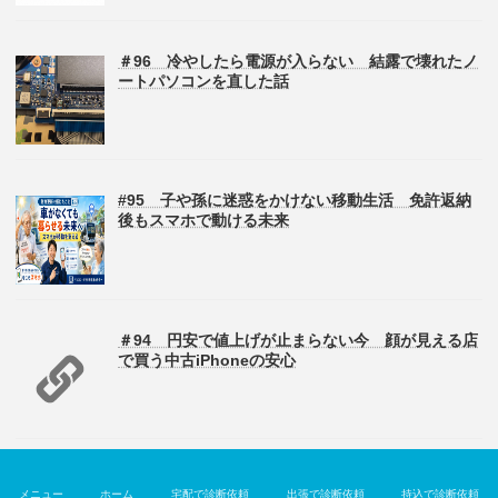
＃96 冷やしたら電源が入らない 結露で壊れたノ
ートパソコンを直した話
#95 子や孫に迷惑をかけない移動生活 免許返納
後もスマホで動ける未来
＃94 円安で値上げが止まらない今 顔が見える店
で買う中古iPhoneの安心
Copyright © パソコン修理のデジサポ All Rights Reserved.
メニュー
ホーム
宅配で診断依頼
出張で診断依頼
持込で診断依頼