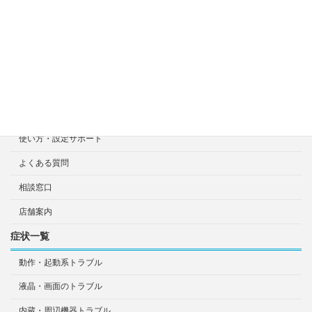
選ばれる7つの安心サービス
診断・修理依頼予約
宅配による診断・修理依頼
出張診断・修理依頼
持ち込み診断・修理依頼
使い方・設定サポート
よくある質問
相談窓口
店舗案内
症状一覧
動作・起動系トラブル
液晶・画面のトラブル
内蔵・周辺機器トラブル