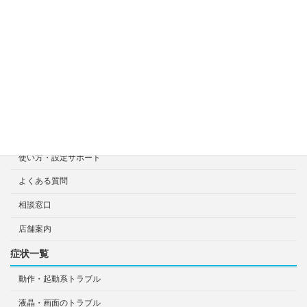
修理見積り事例
選ばれる7つの安心サービス
診断・修理依頼予約
宅配による診断・修理依頼
出張診断・修理依頼
持ち込み診断・修理依頼
使い方・設定サポート
よくある質問
相談窓口
店舗案内
症状一覧
動作・起動系トラブル
液晶・画面のトラブル