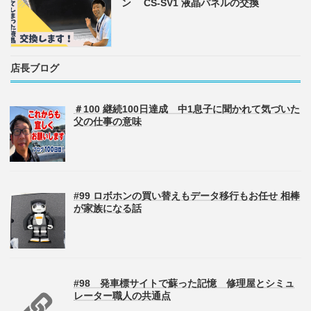
ン CS-SV1 液晶パネルの交換
店長ブログ
＃100 継続100日達成 中1息子に聞かれて気づいた
父の仕事の意味
#99 ロボホンの買い替えもデータ移行もお任せ 相棒
が家族になる話
#98 発車標サイトで蘇った記憶 修理屋とシミュ
レーター職人の共通点