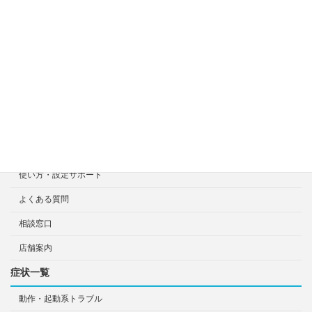
料金目安について
修理見積り事例
選ばれる7つの安心サービス
診断・修理依頼予約
宅配による診断・修理依頼
出張診断・修理依頼
持ち込み診断・修理依頼
使い方・設定サポート
よくある質問
相談窓口
店舗案内
症状一覧
動作・起動系トラブル