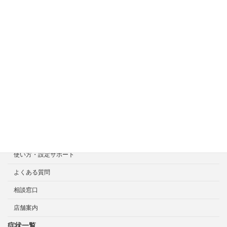
症状一覧
料金目安について
修理見積り事例
選ばれる7つの安心サービス
診断・修理依頼予約
宅配による診断・修理依頼
出張診断・修理依頼
持ち込み診断・修理依頼
使い方・設定サポート
よくある質問
相談窓口
店舗案内
症状一覧