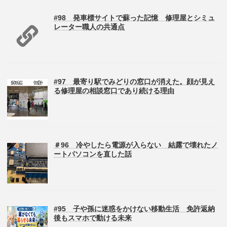
#98 発車標サイトで蘇った記憶 修理屋とシミュ
レーター職人の共通点
#97 最寄り駅でみどりの窓口が消えた。顔が見え
る修理屋の相談窓口であり続ける理由
＃96 冷やしたら電源が入らない 結露で壊れたノ
ートパソコンを直した話
#95 子や孫に迷惑をかけない移動生活 免許返納
後もスマホで動ける未来