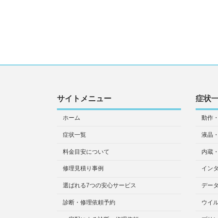
サイトメニュー
症状
ホーム
動作
症状一覧
液晶
料金目安について
内蔵
修理見積り事例
イン
選ばれる7つの安心サービス
デー
診断・修理依頼予約
ウイ