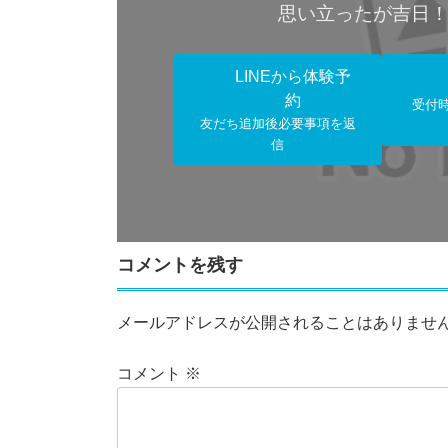
思い立ったが吉日
LINEから体験予
約
受付
友だち追加後必要事項を返
信
コメントを残す
メールアドレスが公開されることはありませ
コメント
※