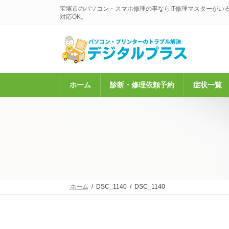
コ
ナ
宝塚市のパソコン・スマホ修理の事ならIT修理マスターがい
ン
ビ
対応OK。
テ
ゲ
ン
ー
ツ
シ
へ
ョ
ス
ン
キ
に
ホーム
診断・修理依頼予約
症状一覧
ッ
移
プ
動
ホーム
DSC_1140
DSC_1140