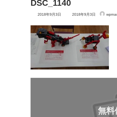
DSC_1140
最
2018年9月3日
2018年9月3日
wpmas
終
更
新
日
時
:
無料