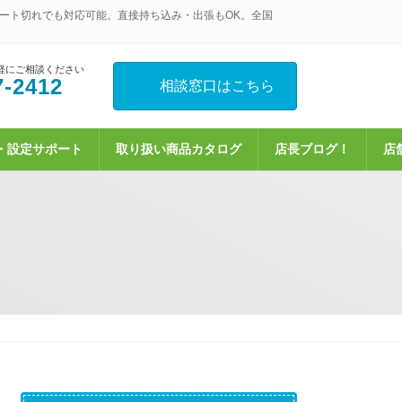
ート切れでも対応可能。直接持ち込み・出張もOK。全国
軽にご相談ください
7-2412
相談窓口はこちら
・設定サポート
取り扱い商品カタログ
店長ブログ！
店