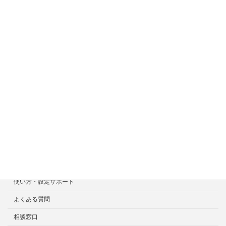
サイトメニュー
ホーム
症状一覧
料金目安について
修理見積り事例
選ばれる7つの安心サービス
診断・修理依頼予約
宅配による診断・修理依頼
出張診断・修理依頼
持ち込み診断・修理依頼
使い方・設定サポート
よくある質問
相談窓口