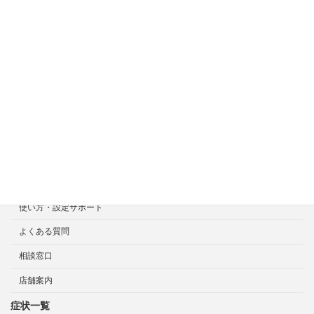
症状一覧
料金目安について
修理見積り事例
選ばれる7つの安心サービス
診断・修理依頼予約
宅配による診断・修理依頼
出張診断・修理依頼
持ち込み診断・修理依頼
使い方・設定サポート
よくある質問
相談窓口
店舗案内
症状一覧