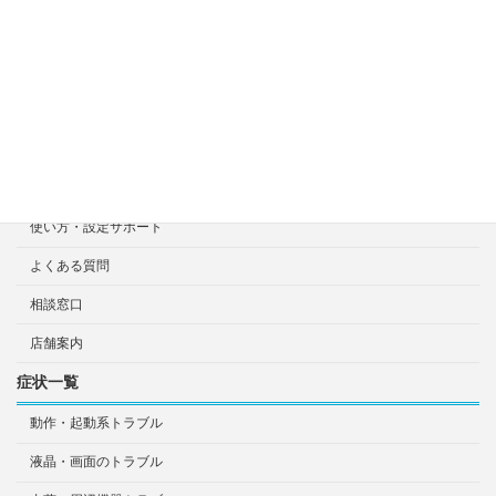
選ばれる7つの安心サービス
診断・修理依頼予約
宅配による診断・修理依頼
出張診断・修理依頼
持ち込み診断・修理依頼
使い方・設定サポート
よくある質問
相談窓口
店舗案内
症状一覧
動作・起動系トラブル
液晶・画面のトラブル