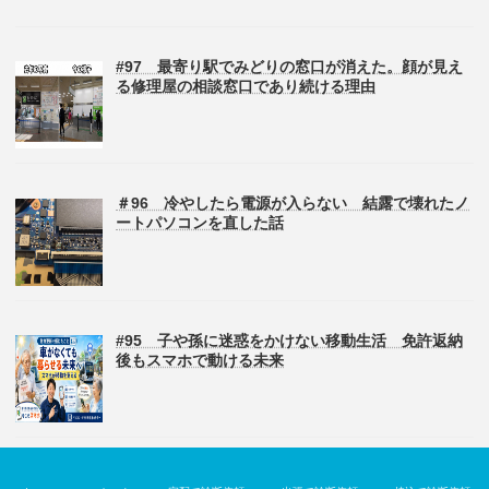
#97 最寄り駅でみどりの窓口が消えた。顔が見え
る修理屋の相談窓口であり続ける理由
＃96 冷やしたら電源が入らない 結露で壊れたノ
ートパソコンを直した話
#95 子や孫に迷惑をかけない移動生活 免許返納
後もスマホで動ける未来
Copyright © パソコン修理のデジサポ All Rights Reserved.