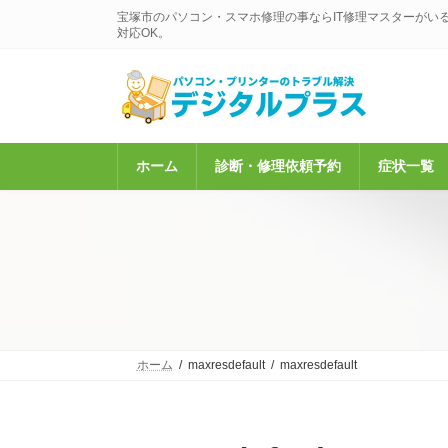
コ
ナ
宝塚市のパソコン・スマホ修理の事ならIT修理マスターがい
ン
ビ
対応OK。
テ
ゲ
ン
ー
ツ
シ
へ
ョ
ス
ン
キ
に
ホーム
診断・修理依頼予約
症状一覧
ッ
移
プ
動
ホーム
maxresdefault
maxresdefault