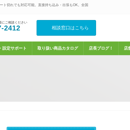
ート切れでも対応可能。直接持ち込み・出張もOK。全国
軽にご相談ください
7-2412
相談窓口はこちら
・設定サポート
取り扱い商品カタログ
店長ブログ！
店