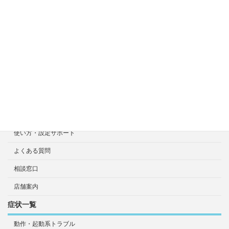
料金目安について
修理見積り事例
選ばれる7つの安心サービス
診断・修理依頼予約
宅配による診断・修理依頼
出張診断・修理依頼
持ち込み診断・修理依頼
使い方・設定サポート
よくある質問
相談窓口
店舗案内
症状一覧
動作・起動系トラブル