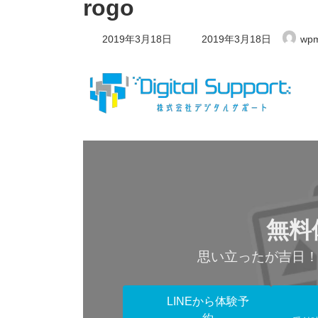
rogo
最
2019年3月18日
2019年3月18日
wpm
終
更
新
日
時
:
無料
思い立ったが吉日
LINEから体験予