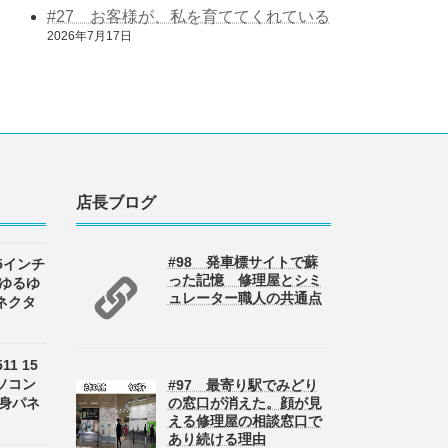
#27 お客様が、私を育ててくれている
2026年7月17日
店長ブログ
#98 発車標サイトで蘇
 15インチ
った記憶 修理屋とシミ
 ゆるゆ
ュレーター職人の共通点
ネクタ
511 15
ソコン
#97 最寄り駅でみどり
半身パネ
の窓口が消えた。顔が見
える修理屋の相談窓口で
あり続ける理由