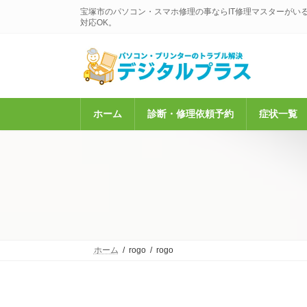
コ
ナ
宝塚市のパソコン・スマホ修理の事ならIT修理マスターがい
ン
ビ
対応OK。
テ
ゲ
ン
ー
ツ
シ
へ
ョ
ス
ン
キ
に
ホーム
診断・修理依頼予約
症状一覧
ッ
移
プ
動
ホーム
rogo
rogo