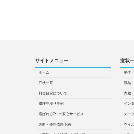
サイトメニュー
症状
ホーム
動作
症状一覧
液晶
料金目安について
内蔵
修理見積り事例
イン
選ばれる7つの安心サービス
デー
診断・修理依頼予約
ウイ