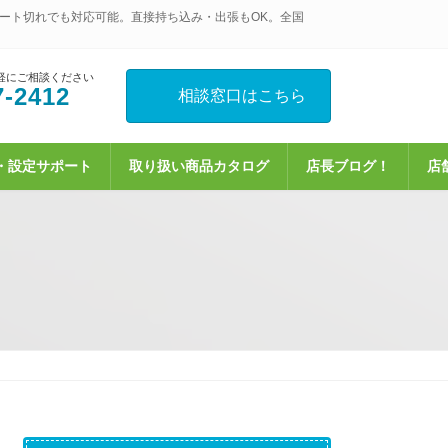
ート切れでも対応可能。直接持ち込み・出張もOK。全国
軽にご相談ください
7-2412
相談窓口はこちら
・設定サポート
取り扱い商品カタログ
店長ブログ！
店