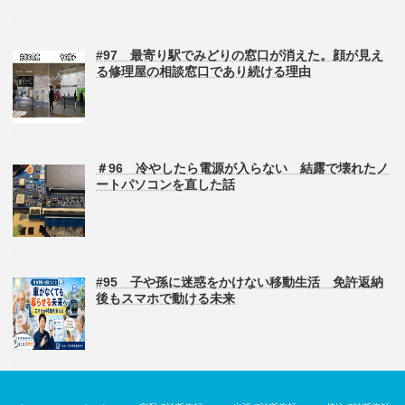
#97 最寄り駅でみどりの窓口が消えた。顔が見え
る修理屋の相談窓口であり続ける理由
＃96 冷やしたら電源が入らない 結露で壊れたノ
ートパソコンを直した話
#95 子や孫に迷惑をかけない移動生活 免許返納
後もスマホで動ける未来
Copyright © パソコン修理のデジサポ All Rights Reserved.