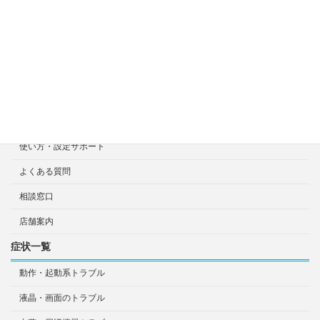
選ばれる7つの安心サービス
診断・修理依頼予約
宅配による診断・修理依頼
出張診断・修理依頼
持ち込み診断・修理依頼
使い方・設定サポート
よくある質問
相談窓口
店舗案内
症状一覧
動作・起動系トラブル
液晶・画面のトラブル